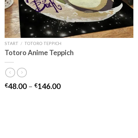
START
/
TOTORO TEPPICH
Totoro Anime Teppich
Preisspanne:
48.00
–
146.00
€
€
€48.00
bis
€146.00