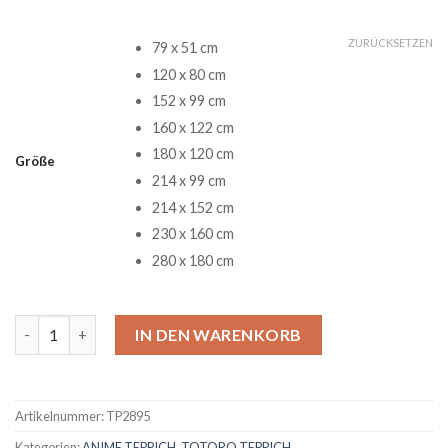
ZURÜCKSETZEN
79 x 51 cm
120 x 80 cm
152 x 99 cm
160 x 122 cm
180 x 120 cm
Größe
214 x 99 cm
214 x 152 cm
230 x 160 cm
280 x 180 cm
Totoro Anime Teppich Menge
IN DEN WARENKORB
Artikelnummer:
TP2895
Kategorien:
ANIME TEPPICH
,
TOTORO TEPPICH