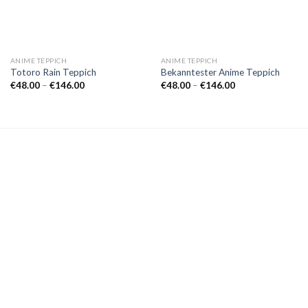
ANIME TEPPICH
ANIME TEPPICH
Totoro Rain Teppich
Bekanntester Anime Teppich
Preisspanne:
Preisspanne:
€
48.00
–
€
146.00
€
48.00
–
€
146.00
€48.00
€48.00
bis
bis
€146.00
€146.00