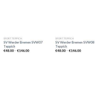
SPORT TEPPICH
SPORT TEPPICH
SV Werder Bremen SVW07
SV Werder Bremen SVW08
Teppich
Teppich
Preisspanne:
Preisspanne:
€
48.00
–
€
146.00
€
48.00
–
€
146.00
€48.00
€48.00
bis
bis
€146.00
€146.00