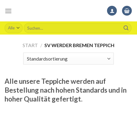
Skip
to
content
Suchen
nach:
START
/
SV WERDER BREMEN TEPPICH
Alle unsere Teppiche werden auf
Bestellung nach hohen Standards und in
hoher Qualität gefertigt.