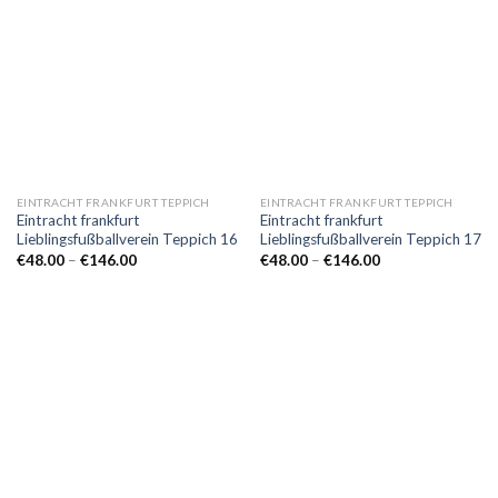
EINTRACHT FRANKFURT TEPPICH
EINTRACHT FRANKFURT TEPPICH
Eintracht frankfurt
Eintracht frankfurt
Lieblingsfußballverein Teppich 16
Lieblingsfußballverein Teppich 17
Preisspanne:
Preisspanne:
€
48.00
–
€
146.00
€
48.00
–
€
146.00
€48.00
€48.00
bis
bis
€146.00
€146.00