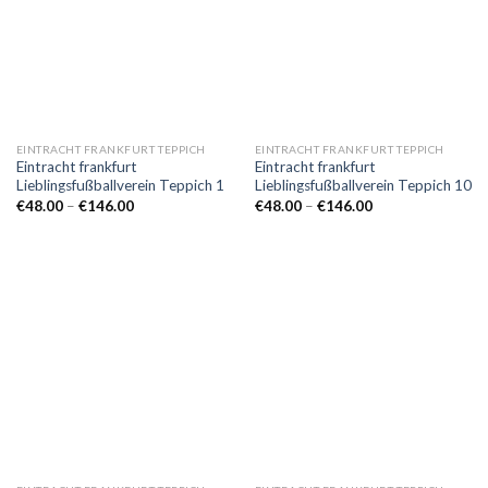
EINTRACHT FRANKFURT TEPPICH
EINTRACHT FRANKFURT TEPPICH
Eintracht frankfurt
Eintracht frankfurt
Lieblingsfußballverein Teppich 1
Lieblingsfußballverein Teppich 10
Preisspanne:
Preisspanne:
€
48.00
–
€
146.00
€
48.00
–
€
146.00
€48.00
€48.00
bis
bis
€146.00
€146.00