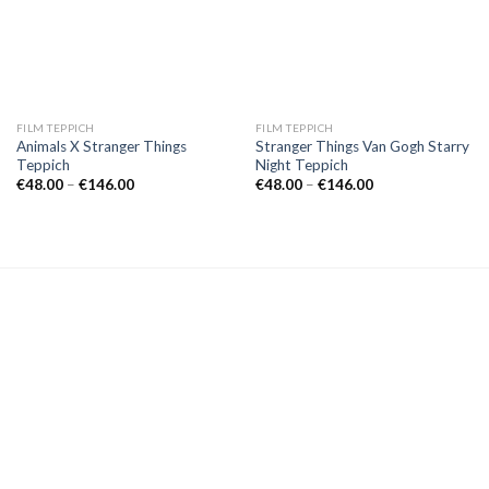
FILM TEPPICH
FILM TEPPICH
Animals X Stranger Things
Stranger Things Van Gogh Starry
Teppich
Night Teppich
Preisspanne:
Preisspanne:
€
48.00
–
€
146.00
€
48.00
–
€
146.00
€48.00
€48.00
bis
bis
€146.00
€146.00