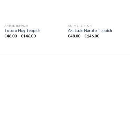
ANIME TEPPICH
ANIME TEPPICH
Totoro Hug Teppich
Akatsuki Naruto Teppich
Preisspanne:
Preisspanne:
€
48.00
–
€
146.00
€
48.00
–
€
146.00
€48.00
€48.00
bis
bis
€146.00
€146.00