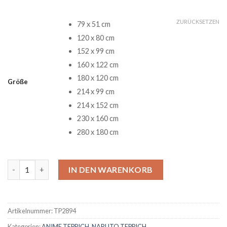
ZURÜCKSETZEN
79 x 51 cm
120 x 80 cm
152 x 99 cm
160 x 122 cm
180 x 120 cm
Größe
214 x 99 cm
214 x 152 cm
230 x 160 cm
280 x 180 cm
Tobi Naruto Teppich Menge
IN DEN WARENKORB
Artikelnummer:
TP2894
Kategorien:
ANIME TEPPICH
,
NARUTO TEPPICH