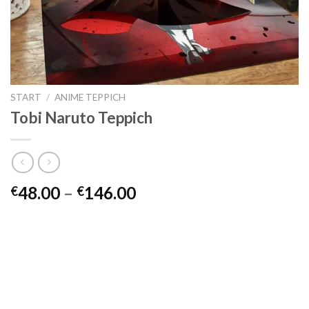
START
/
ANIME TEPPICH
Tobi Naruto Teppich
Preisspanne:
48.00
–
146.00
€
€
€48.00
bis
€146.00