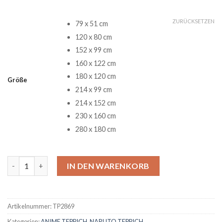
ZURÜCKSETZEN
79 x 51 cm
120 x 80 cm
152 x 99 cm
160 x 122 cm
180 x 120 cm
Größe
214 x 99 cm
214 x 152 cm
230 x 160 cm
280 x 180 cm
Naruto Storm Teppich Menge
IN DEN WARENKORB
Artikelnummer:
TP2869
Kategorien:
ANIME TEPPICH
,
NARUTO TEPPICH