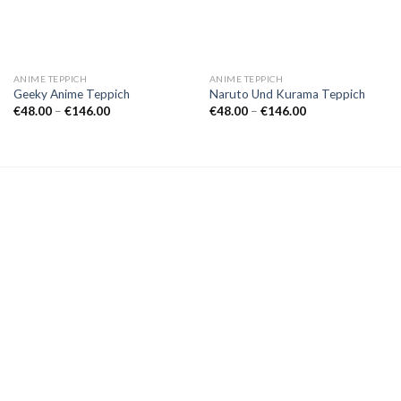
ANIME TEPPICH
ANIME TEPPICH
Geeky Anime Teppich
Naruto Und Kurama Teppich
Preisspanne:
Preisspanne:
€
48.00
–
€
146.00
€
48.00
–
€
146.00
€48.00
€48.00
bis
bis
€146.00
€146.00