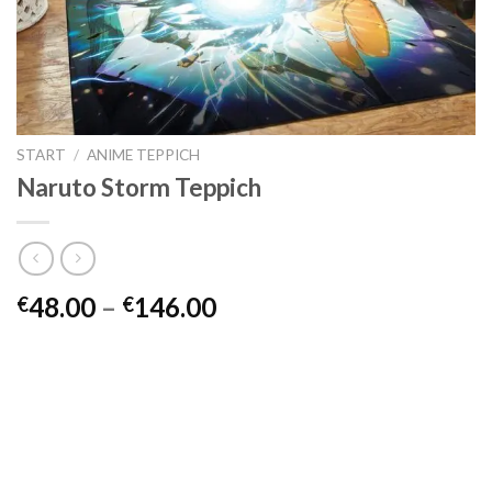
START
/
ANIME TEPPICH
Naruto Storm Teppich
Preisspanne:
48.00
–
146.00
€
€
€48.00
bis
€146.00