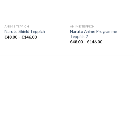
ANIME TEPPICH
ANIME TEPPICH
Naruto Anime Programme
Naruto Shield Teppich
Teppich 2
Preisspanne:
€
48.00
–
€
146.00
€48.00
Preisspanne:
€
48.00
–
€
146.00
bis
€48.00
€146.00
bis
€146.00