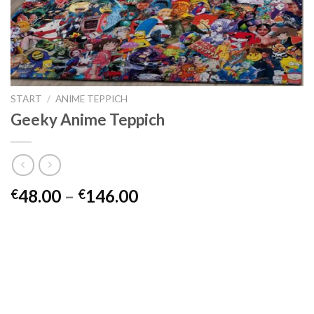
START
/
ANIME TEPPICH
Geeky Anime Teppich
Preisspanne:
48.00
–
146.00
€
€
€48.00
bis
€146.00