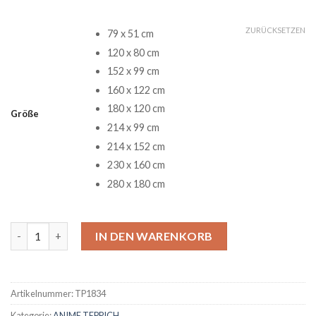
ZURÜCKSETZEN
79 x 51 cm
120 x 80 cm
152 x 99 cm
160 x 122 cm
180 x 120 cm
Größe
214 x 99 cm
214 x 152 cm
230 x 160 cm
280 x 180 cm
Geeky Anime Teppich Menge
IN DEN WARENKORB
Artikelnummer:
TP1834
Kategorie:
ANIME TEPPICH