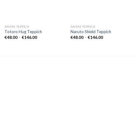
ANIME TEPPICH
ANIME TEPPICH
Totoro Hug Teppich
Naruto Shield Teppich
Preisspanne:
Preisspanne:
€
48.00
–
€
146.00
€
48.00
–
€
146.00
€48.00
€48.00
bis
bis
€146.00
€146.00