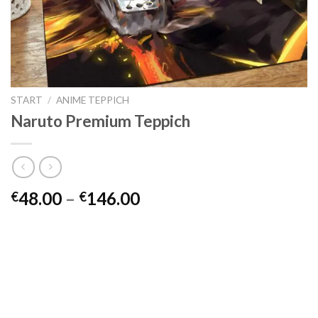
START
/
ANIME TEPPICH
Naruto Premium Teppich
Preisspanne:
48.00
–
146.00
€
€
€48.00
bis
€146.00