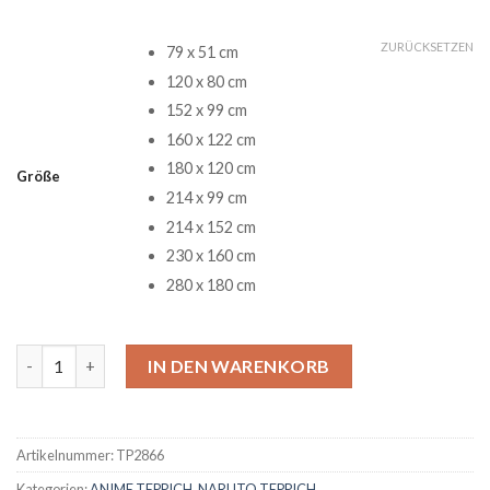
ZURÜCKSETZEN
79 x 51 cm
120 x 80 cm
152 x 99 cm
160 x 122 cm
180 x 120 cm
Größe
214 x 99 cm
214 x 152 cm
230 x 160 cm
280 x 180 cm
Naruto Premium Teppich Menge
IN DEN WARENKORB
Artikelnummer:
TP2866
Kategorien:
ANIME TEPPICH
,
NARUTO TEPPICH