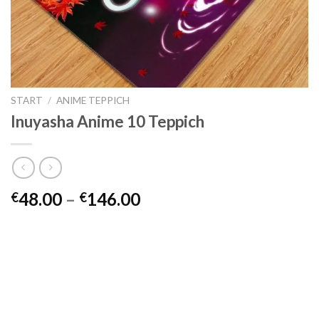
START
/
ANIME TEPPICH
Inuyasha Anime 10 Teppich
Preisspanne:
48.00
–
146.00
€
€
€48.00
bis
€146.00