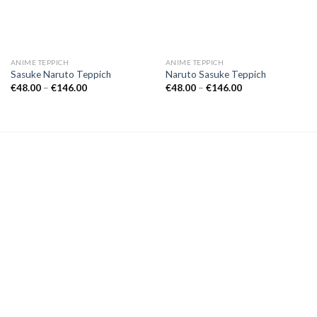
ANIME TEPPICH
ANIME TEPPICH
Sasuke Naruto Teppich
Naruto Sasuke Teppich
Preisspanne:
Preisspanne:
€
48.00
–
€
146.00
€
48.00
–
€
146.00
€48.00
€48.00
bis
bis
€146.00
€146.00