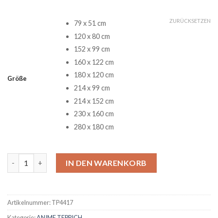
ZURÜCKSETZEN
79 x 51 cm
120 x 80 cm
152 x 99 cm
160 x 122 cm
180 x 120 cm
Größe
214 x 99 cm
214 x 152 cm
230 x 160 cm
280 x 180 cm
Inuyasha Anime 10 Teppich Menge
IN DEN WARENKORB
Artikelnummer:
TP4417
Kategorie:
ANIME TEPPICH