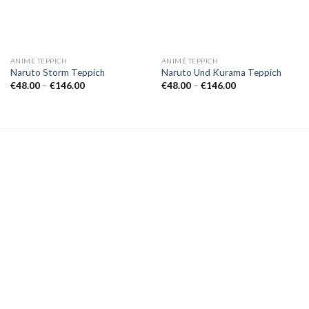
ANIME TEPPICH
ANIME TEPPICH
Naruto Storm Teppich
Naruto Und Kurama Teppich
Preisspanne:
Preisspanne:
€
48.00
–
€
146.00
€
48.00
–
€
146.00
€48.00
€48.00
bis
bis
€146.00
€146.00