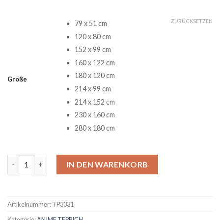
ZURÜCKSETZEN
79 x 51 cm
120 x 80 cm
152 x 99 cm
160 x 122 cm
180 x 120 cm
Größe
214 x 99 cm
214 x 152 cm
230 x 160 cm
280 x 180 cm
Anime Demon Slayer 5 Teppich Menge
IN DEN WARENKORB
Artikelnummer:
TP3331
Kategorie:
ANIME TEPPICH