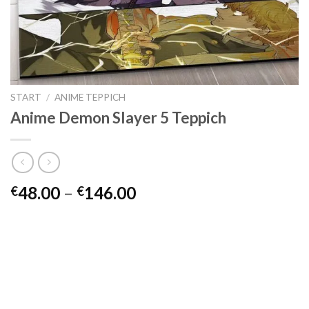
START
/
ANIME TEPPICH
Anime Demon Slayer 5 Teppich
Preisspanne:
48.00
–
146.00
€
€
€48.00
bis
€146.00