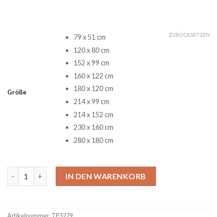
ZURÜCKSETZEN
79 x 51 cm
120 x 80 cm
152 x 99 cm
160 x 122 cm
180 x 120 cm
Größe
214 x 99 cm
214 x 152 cm
230 x 160 cm
280 x 180 cm
Willie Nelson American Quotes There Are More Old Drunks Art
IN DEN WARENKORB
Artikelnummer:
TP3279