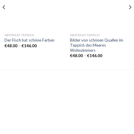
ABSTRAKT TEPPICH
ABSTRAKT TEPPICH
Bilder von schönen Quallen im
Der Fisch hat schöne Farben
Teppich des Meeres
Preisspanne:
€
48.00
–
€
146.00
€48.00
Wohnzimmers
bis
Preisspanne:
€
48.00
–
€
146.00
€146.00
€48.00
bis
€146.00