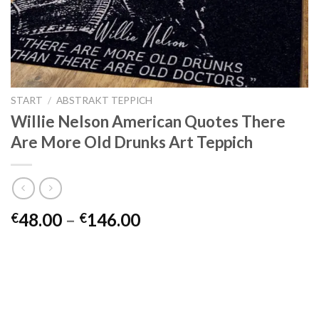
START
/
ABSTRAKT TEPPICH
Willie Nelson American Quotes There
Are More Old Drunks Art Teppich
Preisspanne:
48.00
–
146.00
€
€
€48.00
bis
€146.00