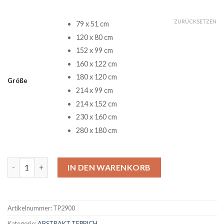
ZURÜCKSETZEN
79 x 51 cm
120 x 80 cm
152 x 99 cm
160 x 122 cm
180 x 120 cm
Größe
214 x 99 cm
214 x 152 cm
230 x 160 cm
280 x 180 cm
Schönes Bild von Eisvogelvögeln Teppich Menge
IN DEN WARENKORB
Artikelnummer:
TP2900
Kategorie:
ABSTRAKT TEPPICH