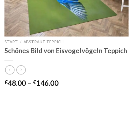
START
/
ABSTRAKT TEPPICH
Schönes Bild von Eisvogelvögeln Teppich
Preisspanne:
48.00
–
146.00
€
€
€48.00
bis
€146.00