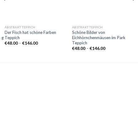
ABSTRAKT TEPPICH
ABSTRAKT TEPPICH
Der Fisch hat schöne Farben
Schöne Bilder von
ag
Teppich
Eichhörnchenmäusen im Park
Teppich
Preisspanne:
€
48.00
–
€
146.00
€48.00
Preisspanne:
€
48.00
–
€
146.00
bis
€48.00
€146.00
bis
€146.00