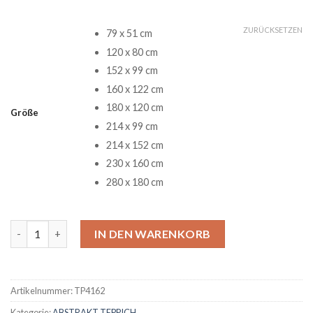
ZURÜCKSETZEN
79 x 51 cm
120 x 80 cm
152 x 99 cm
160 x 122 cm
180 x 120 cm
Größe
214 x 99 cm
214 x 152 cm
230 x 160 cm
280 x 180 cm
Vader Teppich Menge
IN DEN WARENKORB
Artikelnummer:
TP4162
Kategorie:
ABSTRAKT TEPPICH