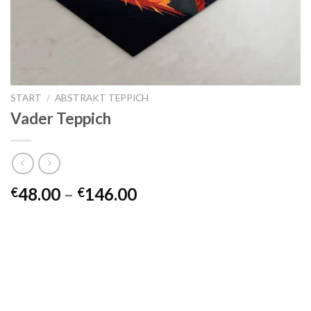
START
/
ABSTRAKT TEPPICH
Vader Teppich
Preisspanne:
48.00
–
146.00
€
€
€48.00
bis
€146.00