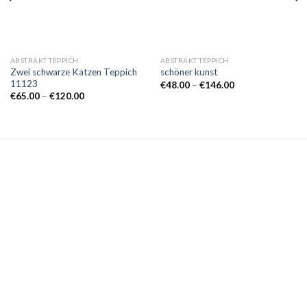
ABSTRAKT TEPPICH
ABSTRAKT TEPPICH
Zwei schwarze Katzen Teppich
schöner kunst
11123
Preisspanne:
€
48.00
–
€
146.00
€48.00
Preisspanne:
€
65.00
–
€
120.00
bis
€65.00
€146.00
bis
€120.00