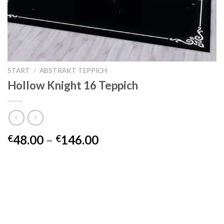
START
/
ABSTRAKT TEPPICH
Hollow Knight 16 Teppich
Preisspanne:
48.00
–
146.00
€
€
€48.00
bis
€146.00