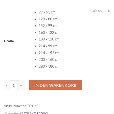
ZURÜCKSETZEN
79 x 51 cm
120 x 80 cm
152 x 99 cm
160 x 122 cm
180 x 120 cm
Größe
214 x 99 cm
214 x 152 cm
230 x 160 cm
280 x 180 cm
Hollow Knight 16 Teppich Menge
IN DEN WARENKORB
Artikelnummer:
TP4160
Kategorie:
ABSTRAKT TEPPICH