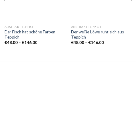
ABSTRAKT TEPPICH
ABSTRAKT TEPPICH
Der Fisch hat schöne Farben
Der weiße Löwe ruht sich aus
Teppich
Teppich
Preisspanne:
Preisspanne:
€
48.00
–
€
146.00
€
48.00
–
€
146.00
€48.00
€48.00
bis
bis
€146.00
€146.00