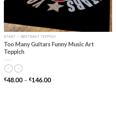
START
/
ABSTRAKT TEPPICH
Too Many Guitars Funny Music Art
Teppich
Preisspanne:
48.00
–
146.00
€
€
€48.00
bis
€146.00