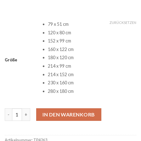
ZURÜCKSETZEN
79 x 51 cm
120 x 80 cm
152 x 99 cm
160 x 122 cm
180 x 120 cm
Größe
214 x 99 cm
214 x 152 cm
230 x 160 cm
280 x 180 cm
Too Many Guitars Funny Music Art Teppich Menge
IN DEN WARENKORB
Artikelnummer:
TP4263