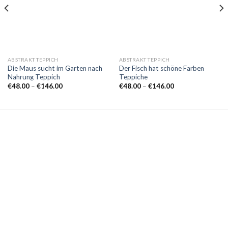
ABSTRAKT TEPPICH
ABSTRAKT TEPPICH
Die Maus sucht im Garten nach
Der Fisch hat schöne Farben
Nahrung Teppich
Teppiche
Preisspanne:
Preisspanne:
€
48.00
–
€
146.00
€
48.00
–
€
146.00
€48.00
€48.00
bis
bis
€146.00
€146.00