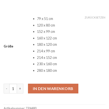
ZURÜCKSETZEN
79 x 51 cm
120 x 80 cm
152 x 99 cm
160 x 122 cm
180 x 120 cm
Größe
214 x 99 cm
214 x 152 cm
230 x 160 cm
280 x 180 cm
Thor Ragnarok Movie Mavel Studios Teppich Menge
IN DEN WARENKORB
Artikelnummer:
TP4480