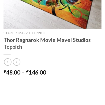
START
/
MARVEL TEPPICH
Thor Ragnarok Movie Mavel Studios
Teppich
Preisspanne:
48.00
–
146.00
€
€
€48.00
bis
€146.00