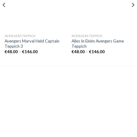
AVENGERS TEPPICH
AVENGERS TEPPICH
Avengers Marval Held Captain
Alles In Einim Avengers Game
Teppich 3
Teppich
Preisspanne:
Preisspanne:
€
48.00
–
€
146.00
€
48.00
–
€
146.00
€48.00
€48.00
bis
bis
€146.00
€146.00