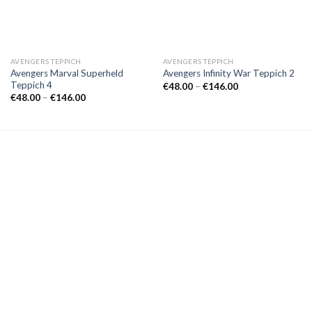
AVENGERS TEPPICH
AVENGERS TEPPICH
Avengers Marval Superheld
Avengers Infinity War Teppich 2
Teppich 4
Preisspanne:
€
48.00
–
€
146.00
€48.00
Preisspanne:
€
48.00
–
€
146.00
bis
€48.00
€146.00
bis
€146.00