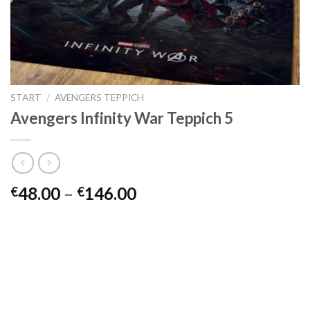
START
/
AVENGERS TEPPICH
Avengers Infinity War Teppich 5
Preisspanne:
48.00
–
146.00
€
€
€48.00
bis
€146.00