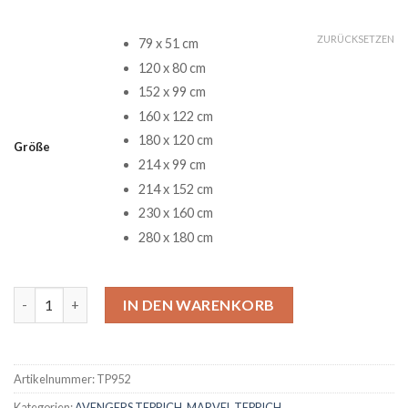
ZURÜCKSETZEN
79 x 51 cm
120 x 80 cm
152 x 99 cm
160 x 122 cm
180 x 120 cm
Größe
214 x 99 cm
214 x 152 cm
230 x 160 cm
280 x 180 cm
Avengers Infinity War Teppich 5 Menge
IN DEN WARENKORB
Artikelnummer:
TP952
Kategorien:
AVENGERS TEPPICH
,
MARVEL TEPPICH