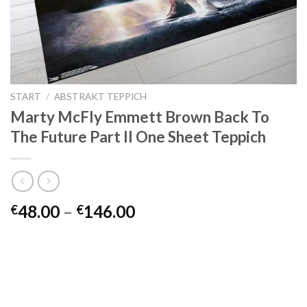
START
/
ABSTRAKT TEPPICH
Marty McFly Emmett Brown Back To
The Future Part II One Sheet Teppich
Preisspanne:
48.00
–
146.00
€
€
€48.00
bis
€146.00