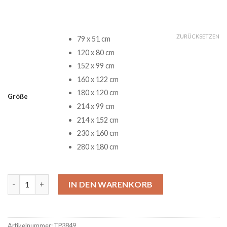
ZURÜCKSETZEN
79 x 51 cm
120 x 80 cm
152 x 99 cm
160 x 122 cm
180 x 120 cm
Größe
214 x 99 cm
214 x 152 cm
230 x 160 cm
280 x 180 cm
Marty McFly Emmett Brown Back To The Future Part II One She
IN DEN WARENKORB
Artikelnummer:
TP3849