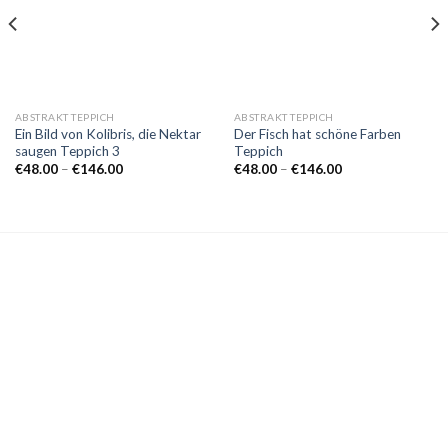
ABSTRAKT TEPPICH
ABSTRAKT TEPPICH
Ein Bild von Kolibris, die Nektar
Der Fisch hat schöne Farben
saugen Teppich 3
Teppich
Preisspanne:
Preisspanne:
€
48.00
–
€
146.00
€
48.00
–
€
146.00
€48.00
€48.00
bis
bis
€146.00
€146.00