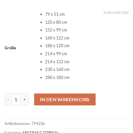
ZURÜCKSETZEN
79 x 51 cm
120 x 80 cm
152 x 99 cm
160 x 122 cm
180 x 120 cm
Größe
214 x 99 cm
214 x 152 cm
230 x 160 cm
280 x 180 cm
Lord Of The Rings II Teppich Menge
IN DEN WARENKORB
Artikelnummer:
TP4236
Kategorie:
ABSTRAKT TEPPICH