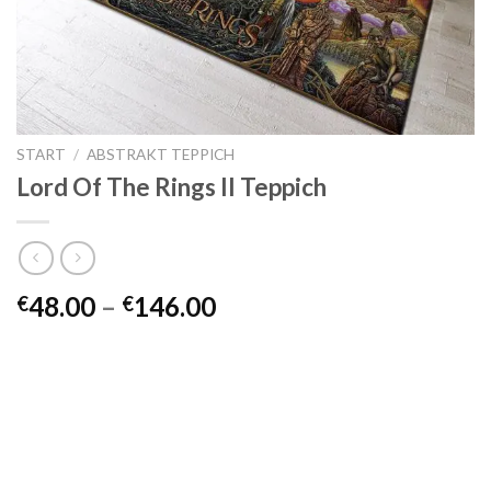
START
/
ABSTRAKT TEPPICH
Lord Of The Rings II Teppich
Preisspanne:
48.00
–
146.00
€
€
€48.00
bis
€146.00