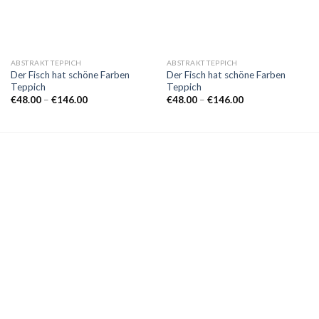
ABSTRAKT TEPPICH
ABSTRAKT TEPPICH
Der Fisch hat schöne Farben
Der Fisch hat schöne Farben
Teppich
Teppich
Preisspanne:
Preisspanne:
€
48.00
–
€
146.00
€
48.00
–
€
146.00
€48.00
€48.00
bis
bis
€146.00
€146.00