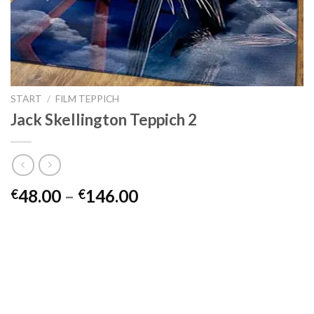
START
/
FILM TEPPICH
Jack Skellington Teppich 2
Preisspanne:
48.00
–
146.00
€
€
€48.00
bis
€146.00