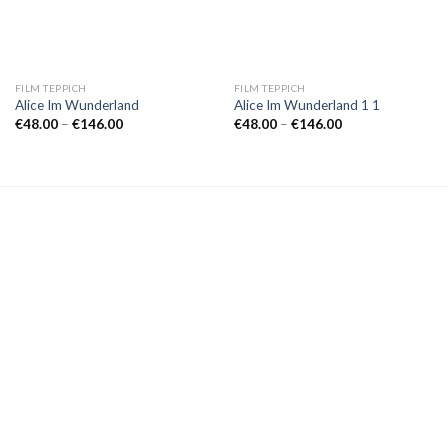
FILM TEPPICH
FILM TEPPICH
Alice Im Wunderland
Alice Im Wunderland 1 1
Preisspanne:
Preisspanne:
€
48.00
–
€
146.00
€
48.00
–
€
146.00
€48.00
€48.00
bis
bis
€146.00
€146.00