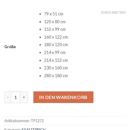
ZURÜCKSETZEN
79 x 51 cm
120 x 80 cm
152 x 99 cm
160 x 122 cm
180 x 120 cm
Größe
214 x 99 cm
214 x 152 cm
230 x 160 cm
280 x 180 cm
Jack Skellington Teppich 2 Menge
IN DEN WARENKORB
Artikelnummer:
TP1272
Kategorie:
FILM TEPPICH