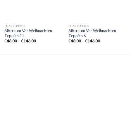
FILM TEPPICH
FILM TEPPICH
Albtraum Vor Weihnachten
Albtraum Vor Weihnachten
Teppich 11
Teppich 6
Preisspanne:
Preisspanne:
€
48.00
–
€
146.00
€
48.00
–
€
146.00
€48.00
€48.00
bis
bis
€146.00
€146.00