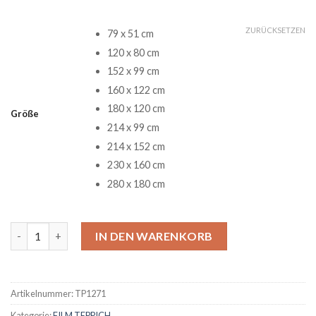
ZURÜCKSETZEN
79 x 51 cm
120 x 80 cm
152 x 99 cm
160 x 122 cm
180 x 120 cm
Größe
214 x 99 cm
214 x 152 cm
230 x 160 cm
280 x 180 cm
Jack Skellington Teppich 1 Menge
IN DEN WARENKORB
Artikelnummer:
TP1271
Kategorie:
FILM TEPPICH