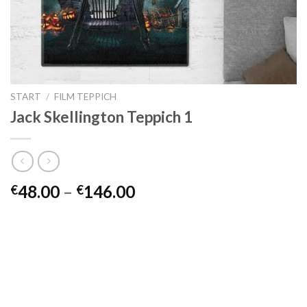
START
/
FILM TEPPICH
Jack Skellington Teppich 1
Preisspanne:
48.00
–
146.00
€
€
€48.00
bis
€146.00