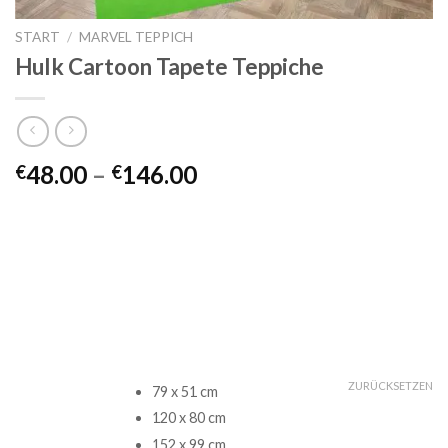
START
/
MARVEL TEPPICH
Hulk Cartoon Tapete Teppiche
Preisspanne:
48.00
–
146.00
€
€
€48.00
bis
€146.00
ZURÜCKSETZEN
79 x 51 cm
120 x 80 cm
152 x 99 cm