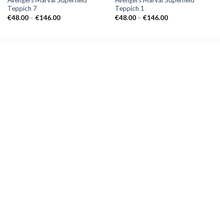
Avengers Marval Superheld
Avengers Marval Superheld
Teppich 7
Teppich 1
Preisspanne:
Preisspanne:
€
48.00
–
€
146.00
€
48.00
–
€
146.00
€48.00
€48.00
bis
bis
€146.00
€146.00