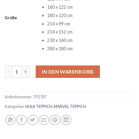
160 x 122 cm
180 x 120 cm
Größe
214 x 99 cm
214 x 152 cm
230 x 160 cm
280 x 180 cm
Hulk Cartoon Tapete Teppiche Menge
IN DEN WARENKORB
Artikelnummer:
TP2787
Kategorien:
HULK TEPPICH
,
MARVEL TEPPICH