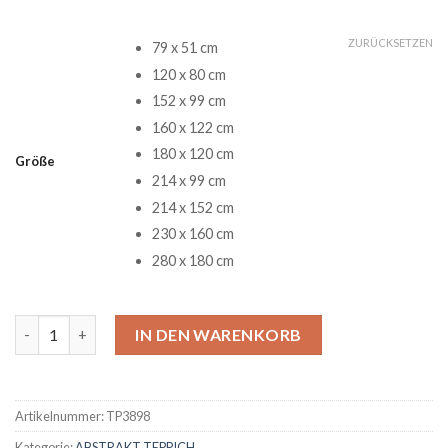
ZURÜCKSETZEN
79 x 51 cm
120 x 80 cm
152 x 99 cm
160 x 122 cm
180 x 120 cm
Größe
214 x 99 cm
214 x 152 cm
230 x 160 cm
280 x 180 cm
Bojack Horseman Show Quote Teppich Menge
IN DEN WARENKORB
Artikelnummer:
TP3898
Kategorie:
ABSTRAKT TEPPICH