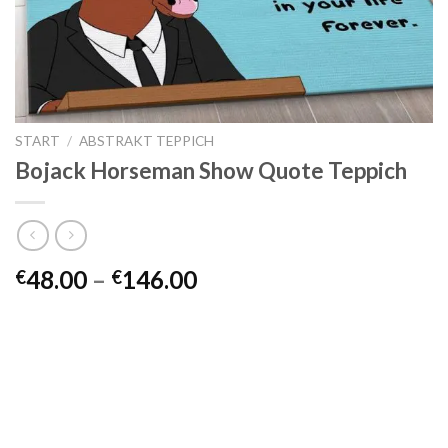
START
/
ABSTRAKT TEPPICH
Bojack Horseman Show Quote Teppich
Preisspanne:
48.00
–
146.00
€
€
€48.00
bis
€146.00