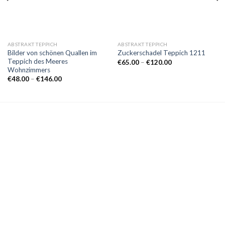
ABSTRAKT TEPPICH
ABSTRAKT TEPPICH
Bilder von schönen Quallen im
Zuckerschadel Teppich 1211
Teppich des Meeres
Preisspanne:
€
65.00
–
€
120.00
€65.00
Wohnzimmers
bis
Preisspanne:
€
48.00
–
€
146.00
€120.00
€48.00
bis
€146.00