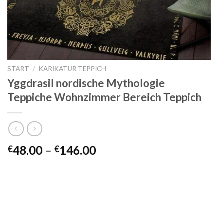
START
/
KARIKATUR TEPPICH
Yggdrasil nordische Mythologie
Teppiche Wohnzimmer Bereich Teppich
Preisspanne:
48.00
–
146.00
€
€
€48.00
bis
€146.00