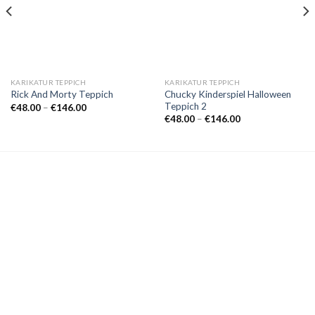
KARIKATUR TEPPICH
KARIKATUR TEPPICH
Chucky Kinderspiel Halloween
Rick And Morty Teppich
Teppich 2
Preisspanne:
€
48.00
–
€
146.00
€48.00
Preisspanne:
€
48.00
–
€
146.00
bis
€48.00
€146.00
bis
€146.00