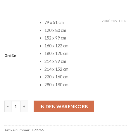
ZURÜCKSETZEN
79 x 51 cm
120 x 80 cm
152 x 99 cm
160 x 122 cm
180 x 120 cm
Größe
214 x 99 cm
214 x 152 cm
230 x 160 cm
280 x 180 cm
Yggdrasil nordische Mythologie Teppiche Wohnzimmer Bereich
IN DEN WARENKORB
Artikelnummer:
TP2765