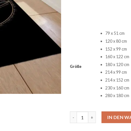
79 x 51 cm
120 x 80 cm
152 x 99 cm
160 x 122 cm
180 x 120 cm
Größe
214 x 99 cm
214 x 152 cm
230 x 160 cm
280 x 180 cm
The Lord of the Ring 15 Teppi
IN DEN 