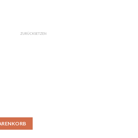
ZURÜCKSETZEN
ch Menge
WARENKORB