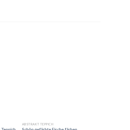
ABSTRAKT TEPPICH
 Teppich
Schön gefärbte Fische färben