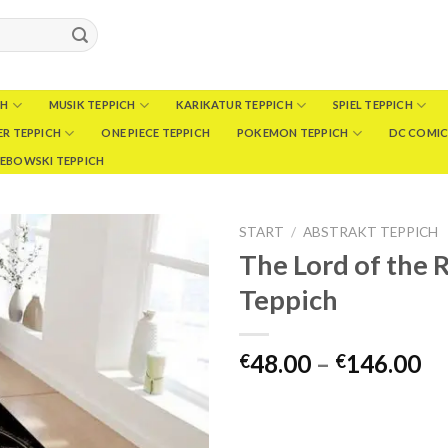
CH
MUSIK TEPPICH
KARIKATUR TEPPICH
SPIEL TEPPICH
R TEPPICH
ONE PIECE TEPPICH
POKEMON TEPPICH
DC COMIC
LEBOWSKI TEPPICH
START
/
ABSTRAKT TEPPICH
The Lord of the 
Teppich
Pr
48.00
–
146.00
€
€
€4
bi
€1