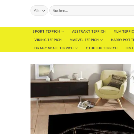
Skip
Suchen
to
nach:
content
SPORT TEPPICH
ABSTRAKT TEPPICH
FILM TEPPI
VIKING TEPPICH
MARVEL TEPPICH
HARRY POTTE
DRAGONBALL TEPPICH
CTHULHU TEPPICH
BIG 