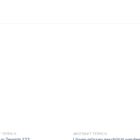
 TEPPICH
ABSTRAKT TEPPICH
un Teppich 123
Löwen müssen geschützt werden