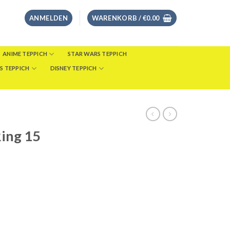
ANMELDEN
WARENKORB /
€
0.00
ANIME TEPPICH
STAR WARS TEPPICH
S TEPPICH
DISNEY TEPPICH
Ring 15
eisspanne:
8.00
s
46.00