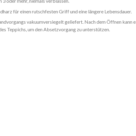
 3 oder mehr, niemals verblassen.
harz für einen rutschfesten Griff und eine längere Lebensdauer.
dvorgangs vakuumversiegelt geliefert. Nach dem Öffnen kann es b
 des Teppichs, um den Absetzvorgang zu unterstützen.