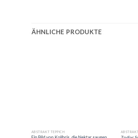
ÄHNLICHE PRODUKTE
ABSTRAKT TEPPICH
ABSTRAKT
Ein Bild von Kolibris, die Nektar saugen
s Teppich
Zodiac S