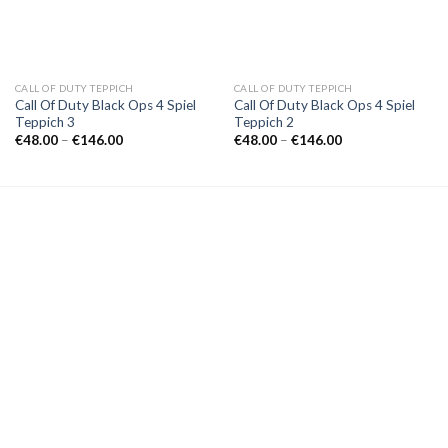
CALL OF DUTY TEPPICH
CALL OF DUTY TEPPICH
Call Of Duty Black Ops 4 Spiel
Call Of Duty Black Ops 4 Spiel
Teppich 3
Teppich 2
Preisspanne:
Preisspanne:
€
48.00
–
€
146.00
€
48.00
–
€
146.00
€48.00
€48.00
bis
bis
€146.00
€146.00