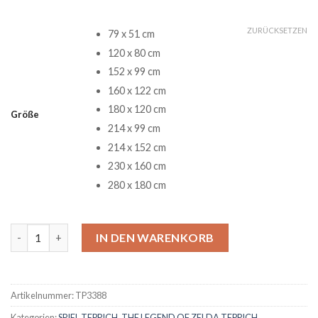
ZURÜCKSETZEN
79 x 51 cm
120 x 80 cm
152 x 99 cm
160 x 122 cm
180 x 120 cm
Größe
214 x 99 cm
214 x 152 cm
230 x 160 cm
280 x 180 cm
The Legend Of Zelda Gaming 37 Teppich Menge
IN DEN WARENKORB
Artikelnummer:
TP3388
Kategorien:
SPIEL TEPPICH
,
THE LEGEND OF ZELDA TEPPICH