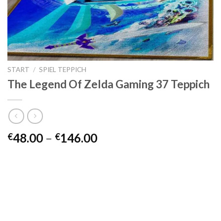
START
/
SPIEL TEPPICH
The Legend Of Zelda Gaming 37 Teppich
Preisspanne:
48.00
–
146.00
€
€
€48.00
bis
€146.00