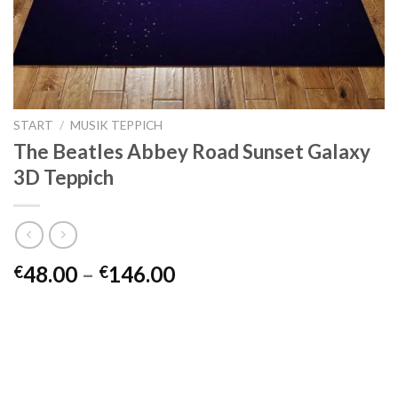
START
/
MUSIK TEPPICH
The Beatles Abbey Road Sunset Galaxy
3D Teppich
Preisspanne:
48.00
–
146.00
€
€
€48.00
bis
€146.00