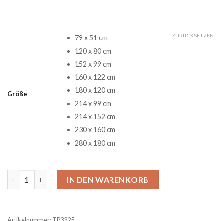
ZURÜCKSETZEN
79 x 51 cm
120 x 80 cm
152 x 99 cm
160 x 122 cm
180 x 120 cm
Größe
214 x 99 cm
214 x 152 cm
230 x 160 cm
280 x 180 cm
The Beatles Abbey Road Sunset Galaxy 3D Teppich Menge
IN DEN WARENKORB
Artikelnummer:
TP3325