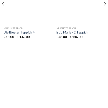
MUSIK TEPPICH
MUSIK TEPPICH
Die Biester Teppich 4
Bob Marley 2 Teppich
Preisspanne:
Preisspanne:
€
48.00
–
€
146.00
€
48.00
–
€
146.00
€48.00
€48.00
bis
bis
€146.00
€146.00