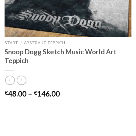
START
/
ABSTRAKT TEPPICH
Snoop Dogg Sketch Music World Art
Teppich
Preisspanne:
48.00
–
146.00
€
€
€48.00
bis
€146.00