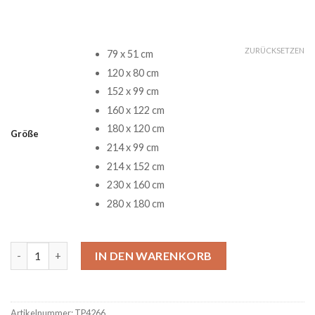
ZURÜCKSETZEN
79 x 51 cm
120 x 80 cm
152 x 99 cm
160 x 122 cm
180 x 120 cm
Größe
214 x 99 cm
214 x 152 cm
230 x 160 cm
280 x 180 cm
Snoop Dogg Sketch Music World Art Teppich Menge
IN DEN WARENKORB
Artikelnummer:
TP4266