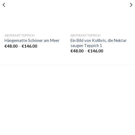
ABSTRAKT TEPPICH
ABSTRAKT TEPPICH
Ein Bild von Kolibris, die Nektar
Hängematte Schöner am Meer
saugen Teppich 1
Preisspanne:
€
48.00
–
€
146.00
€48.00
Preisspanne:
€
48.00
–
€
146.00
bis
€48.00
€146.00
bis
€146.00