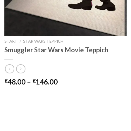
START
/
STAR WARS TEPPICH
Smuggler Star Wars Movie Teppich
Preisspanne:
48.00
–
146.00
€
€
€48.00
bis
€146.00