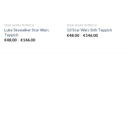
STAR WARS TEPPICH
STAR WARS TEPPICH
Luke Skywalker Star Wars
10 Star Wars Sith Teppich
Teppich
Preisspanne:
€
48.00
–
€
146.00
€48.00
Preisspanne:
€
48.00
–
€
146.00
bis
€48.00
€146.00
bis
€146.00