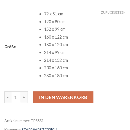
ZURÜCKSETZEN
79 x 51 cm
120 x 80 cm
152 x 99 cm
160 x 122 cm
180 x 120 cm
Größe
214 x 99 cm
214 x 152 cm
230 x 160 cm
280 x 180 cm
Smuggler Star Wars Movie Teppich Menge
IN DEN WARENKORB
Artikelnummer:
TP3831
Kategorie:
STAR WARS TEPPICH