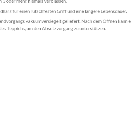
 3 oder mehr, niemals verblassen.
harz für einen rutschfesten Griff und eine längere Lebensdauer.
dvorgangs vakuumversiegelt geliefert. Nach dem Öffnen kann es b
 des Teppichs, um den Absetzvorgang zu unterstützen.