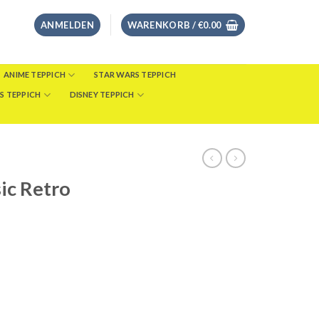
ANMELDEN
WARENKORB /
€
0.00
ANIME TEPPICH
STAR WARS TEPPICH
S TEPPICH
DISNEY TEPPICH
ic Retro
eisspanne:
8.00
s
46.00