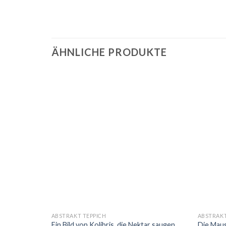
ÄHNLICHE PRODUKTE
ABSTRAKT TEPPICH
ABSTRAKT
Ein Bild von Kolibris, die Nektar saugen
Die Maus
rden Teppich