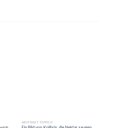
ABSTRAKT TEPPICH
Ein Bild von Kolibris, die Nektar saugen
ppich