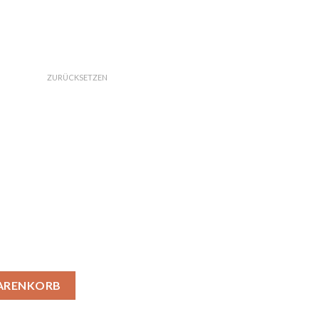
ZURÜCKSETZEN
ich Menge
WARENKORB