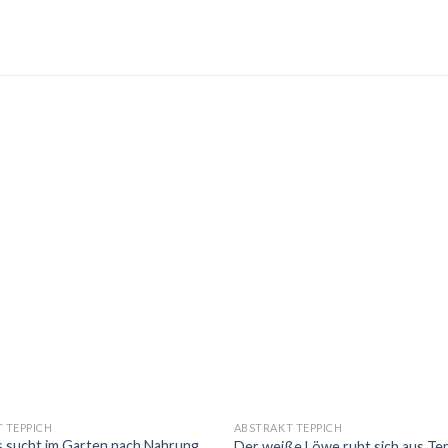
 TEPPICH
ABSTRAKT TEPPICH
 sucht im Garten nach Nahrung
Der weiße Löwe ruht sich aus Te