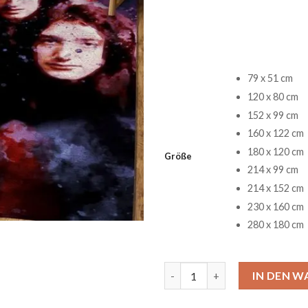
79 x 51 cm
120 x 80 cm
152 x 99 cm
160 x 122 cm
180 x 120 cm
Größe
214 x 99 cm
214 x 152 cm
230 x 160 cm
280 x 180 cm
Queen Band Music Retro Tepp
IN DEN 