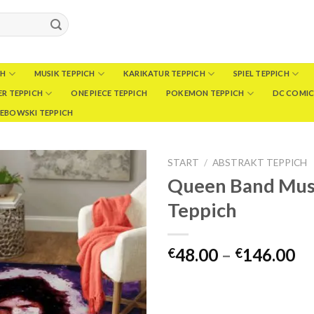
CH
MUSIK TEPPICH
KARIKATUR TEPPICH
SPIEL TEPPICH
R TEPPICH
ONE PIECE TEPPICH
POKEMON TEPPICH
DC COMIC
LEBOWSKI TEPPICH
START
/
ABSTRAKT TEPPICH
Queen Band Mus
Teppich
Pr
48.00
–
146.00
€
€
€4
bi
€1