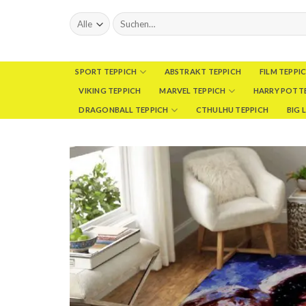
Skip
Suchen
to
nach:
content
SPORT TEPPICH
ABSTRAKT TEPPICH
FILM TEPPI
VIKING TEPPICH
MARVEL TEPPICH
HARRY POTTE
DRAGONBALL TEPPICH
CTHULHU TEPPICH
BIG 