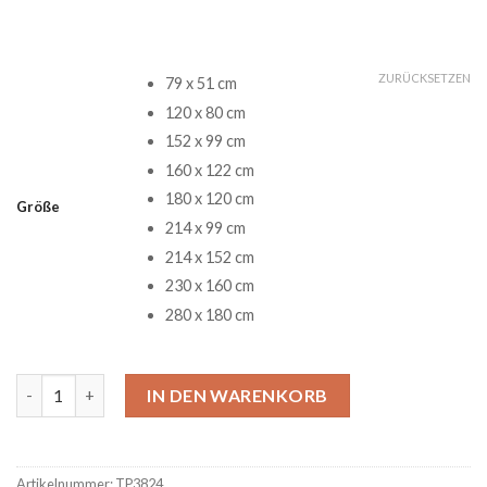
ZURÜCKSETZEN
79 x 51 cm
120 x 80 cm
152 x 99 cm
160 x 122 cm
180 x 120 cm
Größe
214 x 99 cm
214 x 152 cm
230 x 160 cm
280 x 180 cm
Personnel The Beatles Band The Legend Of English Music Art 
IN DEN WARENKORB
Artikelnummer:
TP3824