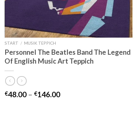
START
/
MUSIK TEPPICH
Personnel The Beatles Band The Legend
Of English Music Art Teppich
Preisspanne:
48.00
–
146.00
€
€
€48.00
bis
€146.00