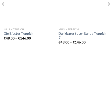
MUSIK TEPPICH
MUSIK TEPPICH
Dankbarer toter Banda Teppich
Die Biester Teppich
7
Preisspanne:
€
48.00
–
€
146.00
€48.00
Preisspanne:
€
48.00
–
€
146.00
bis
€48.00
€146.00
bis
€146.00