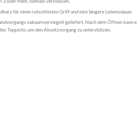
 3 oder mehr, niemals verblassen.
harz für einen rutschfesten Griff und eine längere Lebensdauer.
dvorgangs vakuumversiegelt geliefert. Nach dem Öffnen kann es b
 des Teppichs, um den Absetzvorgang zu unterstützen.