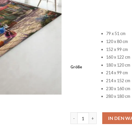
79 x 51 cm
120 x 80 cm
152 x 99 cm
160 x 122 cm
180 x 120 cm
Größe
214 x 99 cm
214 x 152 cm
230 x 160 cm
280 x 180 cm
Mickey And Minnie Sweethear
IN DEN 