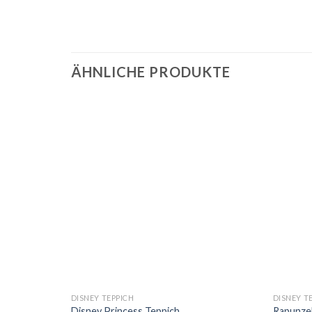
ÄHNLICHE PRODUKTE
DISNEY TEPPICH
DISNEY T
ich 1
Disney Princess Teppich
Rapunzel