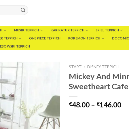
CH
MUSIK TEPPICH
KARIKATUR TEPPICH
SPIEL TEPPICH
R TEPPICH
ONE PIECE TEPPICH
POKEMON TEPPICH
DC COMIC
LEBOWSKI TEPPICH
START
/
DISNEY TEPPICH
Mickey And Min
Sweetheart Cafe
Pr
48.00
–
146.00
€
€
€4
bi
€1