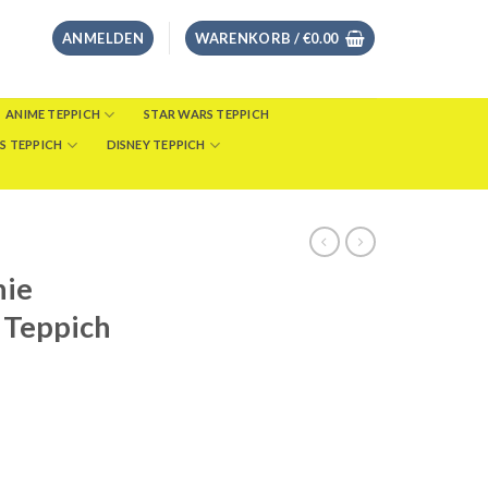
ANMELDEN
WARENKORB /
€
0.00
ANIME TEPPICH
STAR WARS TEPPICH
S TEPPICH
DISNEY TEPPICH
nie
 Teppich
eisspanne:
8.00
s
46.00