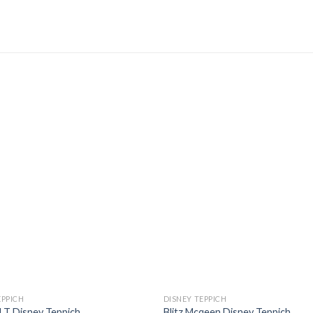
EPPICH
DISNEY TEPPICH
 T Disney Teppich
Blitz Mcqeen Disney Teppich