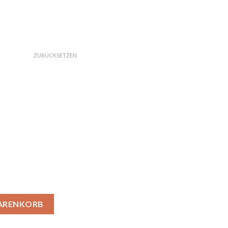
ZURÜCKSETZEN
t Cafe Teppich Menge
WARENKORB