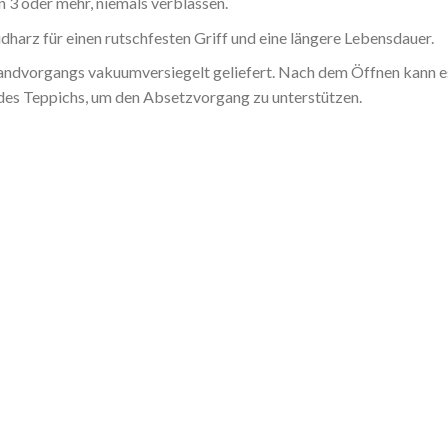
 3 oder mehr, niemals verblassen.
harz für einen rutschfesten Griff und eine längere Lebensdauer.
dvorgangs vakuumversiegelt geliefert. Nach dem Öffnen kann es b
 des Teppichs, um den Absetzvorgang zu unterstützen.