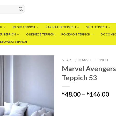
CH
MUSIK TEPPICH
KARIKATUR TEPPICH
SPIEL TEPPICH
R TEPPICH
ONE PIECE TEPPICH
POKEMON TEPPICH
DC COMIC
LEBOWSKI TEPPICH
START
/
MARVEL TEPPICH
Marvel Avengers
Teppich 53
Pr
48.00
–
146.00
€
€
€4
bi
€1