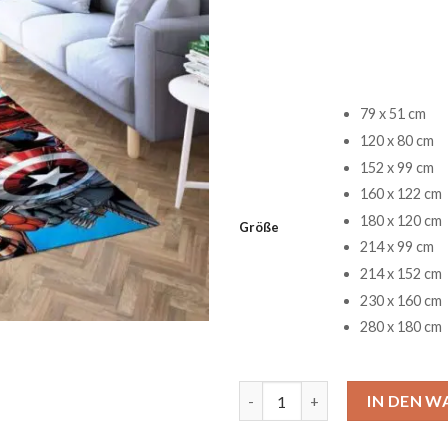
79 x 51 cm
120 x 80 cm
152 x 99 cm
160 x 122 cm
180 x 120 cm
Größe
214 x 99 cm
214 x 152 cm
230 x 160 cm
280 x 180 cm
Marvel Avengers Alle Helden T
IN DEN 