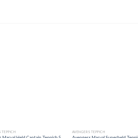
 TEPPICH
AVENGERS TEPPICH
 Marval Held Captain Teppich 5
Avengers Marval Superheld Teppi