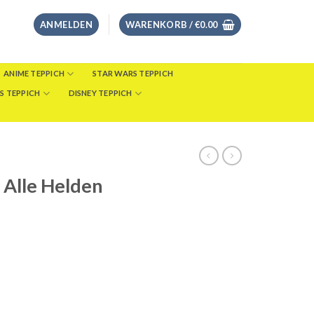
ANMELDEN
WARENKORB /
€
0.00
ANIME TEPPICH
STAR WARS TEPPICH
S TEPPICH
DISNEY TEPPICH
 Alle Helden
eisspanne:
8.00
s
46.00