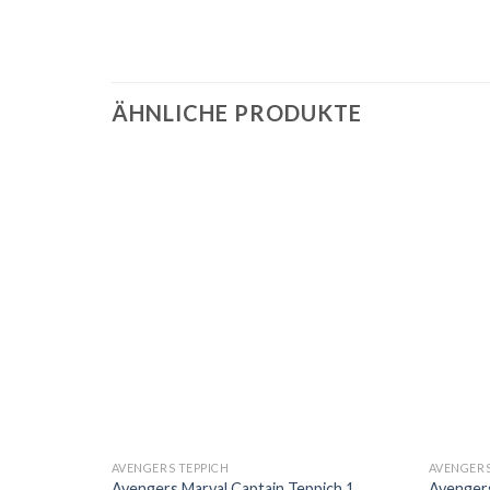
ÄHNLICHE PRODUKTE
AVENGERS TEPPICH
AVENGERS
pich
Avengers Marval Captain Teppich 1
Avengers