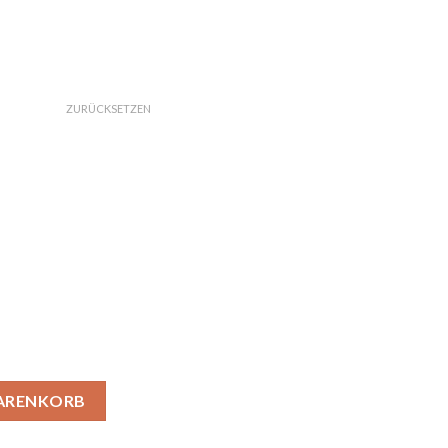
ZURÜCKSETZEN
eppich 53 Menge
WARENKORB