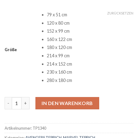
ZURÜCKSETZEN
79 x 51 cm
120 x 80 cm
152 x 99 cm
160 x 122 cm
180 x 120 cm
Größe
214 x 99 cm
214 x 152 cm
230 x 160 cm
280 x 180 cm
Marvel Avengers Alle Helden Teppich 30 Menge
IN DEN WARENKORB
Artikelnummer:
TP1340
Kategorien:
AVENGERS TEPPICH
,
MARVEL TEPPICH