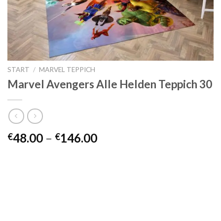
START
/
MARVEL TEPPICH
Marvel Avengers Alle Helden Teppich 30
Preisspanne:
48.00
–
146.00
€
€
€48.00
bis
€146.00