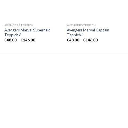
AVENGERS TEPPICH
AVENGERS TEPPICH
Avengers Marval Superheld
Avengers Marval Captain
Teppich 6
Teppich 1
Preisspanne:
Preisspanne:
€
48.00
–
€
146.00
€
48.00
–
€
146.00
€48.00
€48.00
bis
bis
€146.00
€146.00