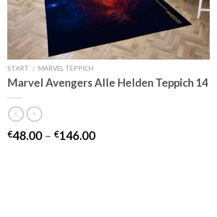
START
/
MARVEL TEPPICH
Marvel Avengers Alle Helden Teppich 14
Preisspanne:
48.00
–
146.00
€
€
€48.00
bis
€146.00