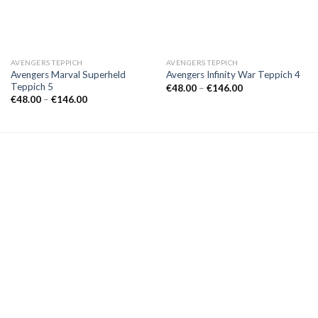
AVENGERS TEPPICH
AVENGERS TEPPICH
Avengers Marval Superheld
Avengers Infinity War Teppich 4
Teppich 5
Preisspanne:
€
48.00
–
€
146.00
€48.00
Preisspanne:
€
48.00
–
€
146.00
bis
€48.00
€146.00
bis
€146.00