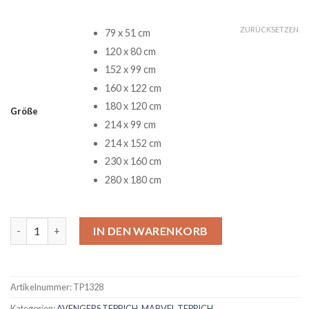
ZURÜCKSETZEN
79 x 51 cm
120 x 80 cm
152 x 99 cm
160 x 122 cm
180 x 120 cm
Größe
214 x 99 cm
214 x 152 cm
230 x 160 cm
280 x 180 cm
Marvel Avengers Alle Helden Teppich 14 Menge
IN DEN WARENKORB
Artikelnummer:
TP1328
Kategorien:
AVENGERS TEPPICH
,
MARVEL TEPPICH