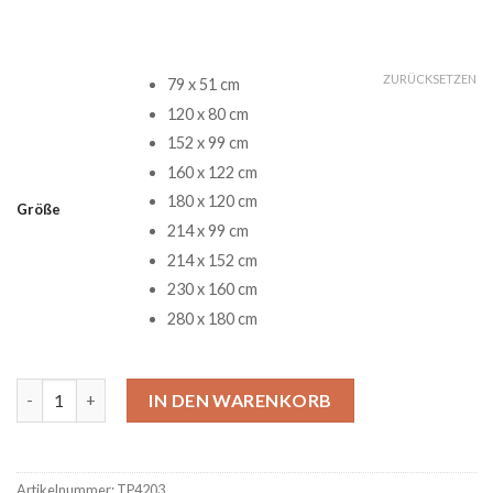
ZURÜCKSETZEN
79 x 51 cm
120 x 80 cm
152 x 99 cm
160 x 122 cm
180 x 120 cm
Größe
214 x 99 cm
214 x 152 cm
230 x 160 cm
280 x 180 cm
Mandalorian Baby Yoda Star Wars 80 Teppich Menge
IN DEN WARENKORB
Artikelnummer:
TP4203