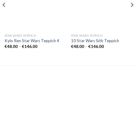
STAR WARS TEPPICH
STAR WARS TEPPICH
Kylo Ren Star Wars Teppich 4
10 Star Wars Sith Teppich
Preisspanne:
Preisspanne:
€
48.00
–
€
146.00
€
48.00
–
€
146.00
€48.00
€48.00
bis
bis
€146.00
€146.00