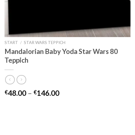
START
/
STAR WARS TEPPICH
Mandalorian Baby Yoda Star Wars 80
Teppich
Preisspanne:
48.00
–
146.00
€
€
€48.00
bis
€146.00