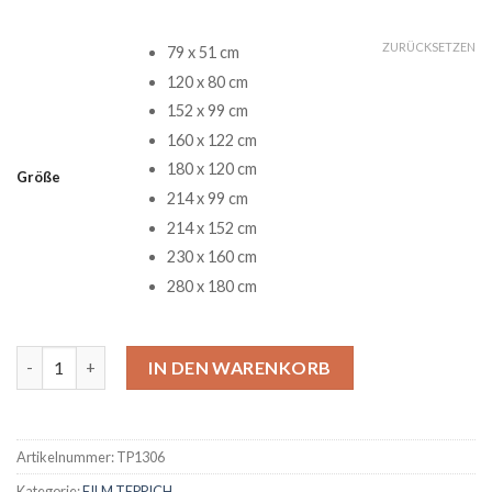
ZURÜCKSETZEN
79 x 51 cm
120 x 80 cm
152 x 99 cm
160 x 122 cm
180 x 120 cm
Größe
214 x 99 cm
214 x 152 cm
230 x 160 cm
280 x 180 cm
Lion King Teppich Menge
IN DEN WARENKORB
Artikelnummer:
TP1306
Kategorie:
FILM TEPPICH