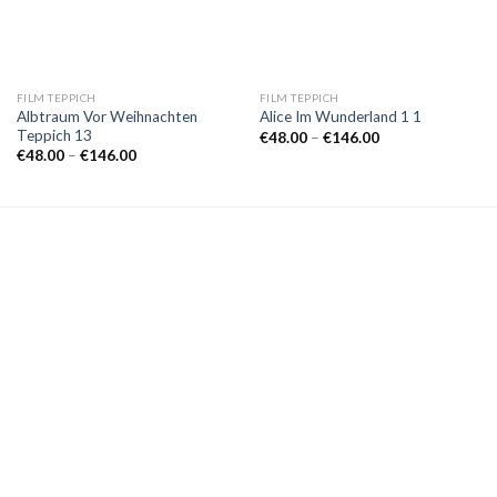
FILM TEPPICH
FILM TEPPICH
Albtraum Vor Weihnachten
Alice Im Wunderland 1 1
Teppich 13
Preisspanne:
€
48.00
–
€
146.00
€48.00
Preisspanne:
€
48.00
–
€
146.00
bis
€48.00
€146.00
bis
€146.00