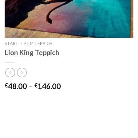
START
/
FILM TEPPICH
Lion King Teppich
Preisspanne:
48.00
–
146.00
€
€
€48.00
bis
€146.00