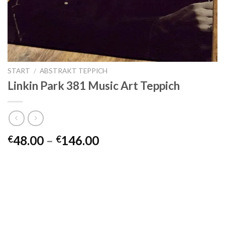
START
/
ABSTRAKT TEPPICH
Linkin Park 381 Music Art Teppich
Preisspanne:
48.00
–
146.00
€
€
€48.00
bis
€146.00