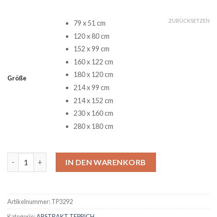
ZURÜCKSETZEN
79 x 51 cm
120 x 80 cm
152 x 99 cm
160 x 122 cm
180 x 120 cm
Größe
214 x 99 cm
214 x 152 cm
230 x 160 cm
280 x 180 cm
Linkin Park 381 Music Art Teppich Menge
IN DEN WARENKORB
Artikelnummer:
TP3292
Kategorie:
ABSTRAKT TEPPICH