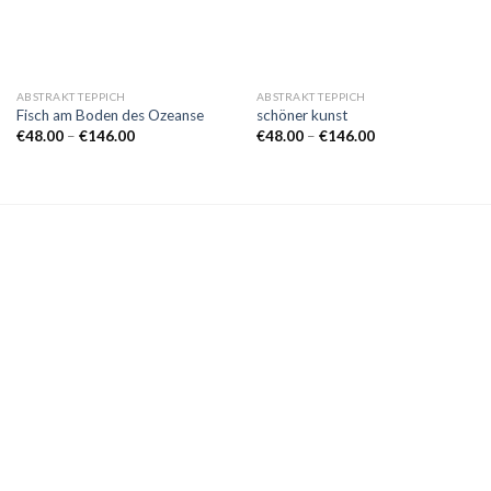
ABSTRAKT TEPPICH
ABSTRAKT TEPPICH
Fisch am Boden des Ozeanse
schöner kunst
Preisspanne:
Preisspanne:
€
48.00
–
€
146.00
€
48.00
–
€
146.00
€48.00
€48.00
bis
bis
€146.00
€146.00