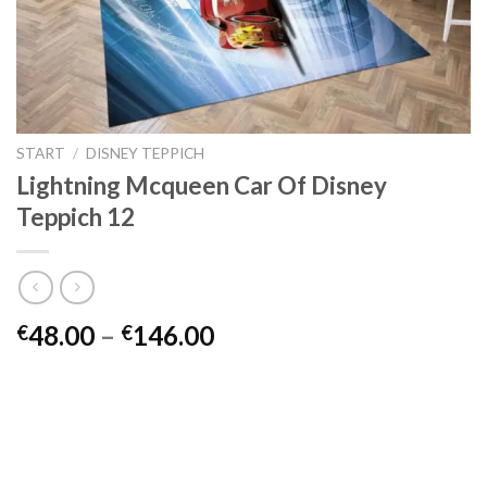
START
/
DISNEY TEPPICH
Lightning Mcqueen Car Of Disney
Teppich 12
Preisspanne:
48.00
–
146.00
€
€
€48.00
bis
€146.00