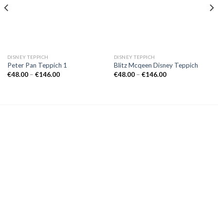
DISNEY TEPPICH
DISNEY TEPPICH
Peter Pan Teppich 1
Blitz Mcqeen Disney Teppich
Preisspanne:
Preisspanne:
€
48.00
–
€
146.00
€
48.00
–
€
146.00
€48.00
€48.00
bis
bis
€146.00
€146.00