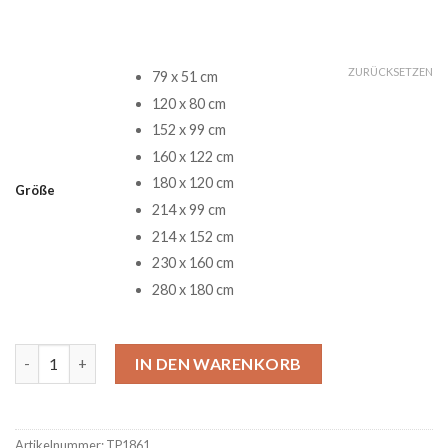
ZURÜCKSETZEN
79 x 51 cm
120 x 80 cm
152 x 99 cm
160 x 122 cm
180 x 120 cm
Größe
214 x 99 cm
214 x 152 cm
230 x 160 cm
280 x 180 cm
Lightning Mcqueen Car Of Disney Teppich 12 Menge
IN DEN WARENKORB
Artikelnummer:
TP1861