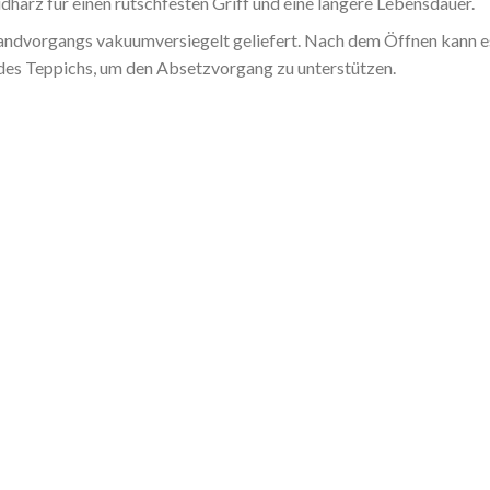
harz für einen rutschfesten Griff und eine längere Lebensdauer.
dvorgangs vakuumversiegelt geliefert. Nach dem Öffnen kann es b
 des Teppichs, um den Absetzvorgang zu unterstützen.