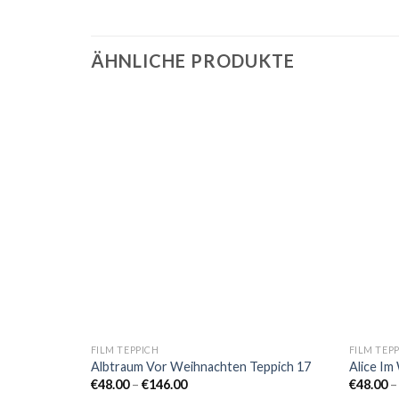
ÄHNLICHE PRODUKTE
FILM TEPPICH
FILM TEP
eppich 9
Albtraum Vor Weihnachten Teppich 17
Alice Im
:
Preisspanne:
€
48.00
–
€
146.00
€
48.00
€48.00