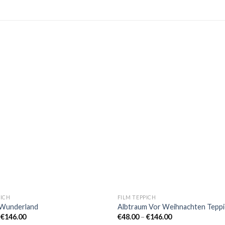
PICH
FILM TEPPICH
 Wunderland
Albtraum Vor Weihnachten Teppi
Preisspanne:
Preisspanne:
–
€
146.00
€
48.00
–
€
146.00
€48.00
€48.00