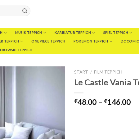
CH
MUSIK TEPPICH
KARIKATUR TEPPICH
SPIEL TEPPICH
R TEPPICH
ONE PIECE TEPPICH
POKEMON TEPPICH
DC COMIC
LEBOWSKI TEPPICH
START
/
FILM TEPPICH
Le Castle Vania 
Pr
48.00
–
146.00
€
€
€4
bi
€1