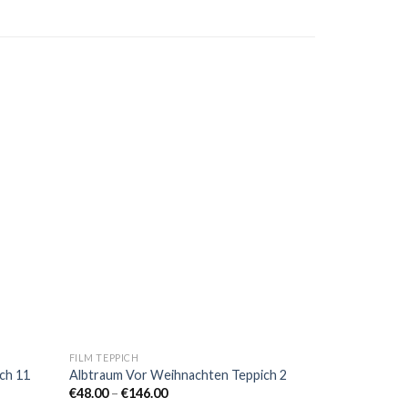
FILM TEPPICH
ch 11
Albtraum Vor Weihnachten Teppich 2
Preisspanne:
€
48.00
–
€
146.00
€48.00