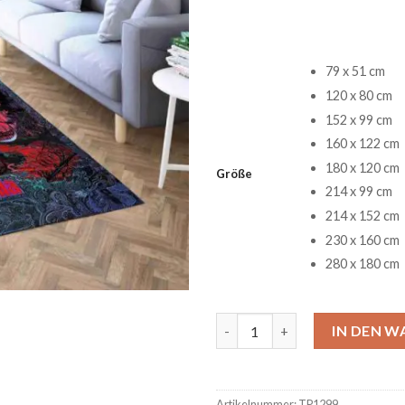
79 x 51 cm
120 x 80 cm
152 x 99 cm
160 x 122 cm
180 x 120 cm
Größe
214 x 99 cm
214 x 152 cm
230 x 160 cm
280 x 180 cm
Le Castle Vania Teppich Menge
IN DEN 
Artikelnummer:
TP1299