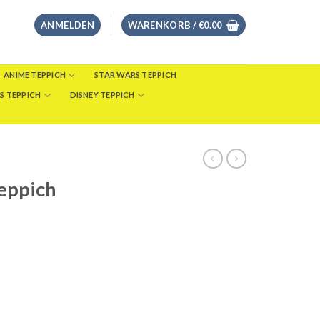
ANMELDEN
WARENKORB /
€
0.00
ANIME TEPPICH
STAR WARS TEPPICH
S TEPPICH
DISNEY TEPPICH
Teppich
eisspanne:
8.00
s
46.00