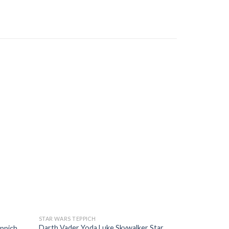
STAR WARS TEPPICH
Darth Vader Yoda Luke Skywalker Star
ppich