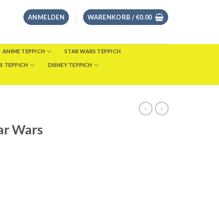
ANMELDEN
WARENKORB /
€
0.00
ANIME TEPPICH
STAR WARS TEPPICH
S TEPPICH
DISNEY TEPPICH
ar Wars
eisspanne:
8.00
s
46.00