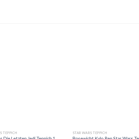
S TEPPICH
STAR WARS TEPPICH
s Die Letzten Jedi Teppich 1
Bosewicht Kylo Ren Star Wars Te