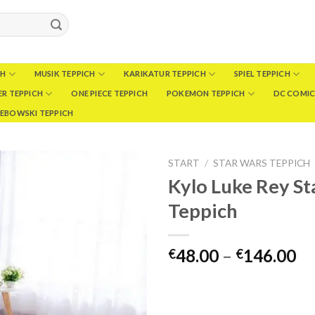
CH
MUSIK TEPPICH
KARIKATUR TEPPICH
SPIEL TEPPICH
R TEPPICH
ONE PIECE TEPPICH
POKEMON TEPPICH
DC COMIC
LEBOWSKI TEPPICH
START
/
STAR WARS TEPPICH
Kylo Luke Rey St
Teppich
Pr
48.00
–
146.00
€
€
€4
bi
€1