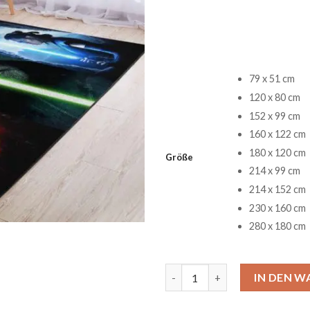
79 x 51 cm
120 x 80 cm
152 x 99 cm
160 x 122 cm
180 x 120 cm
Größe
214 x 99 cm
214 x 152 cm
230 x 160 cm
280 x 180 cm
Kylo Luke Rey Star Wars Tepp
IN DEN 