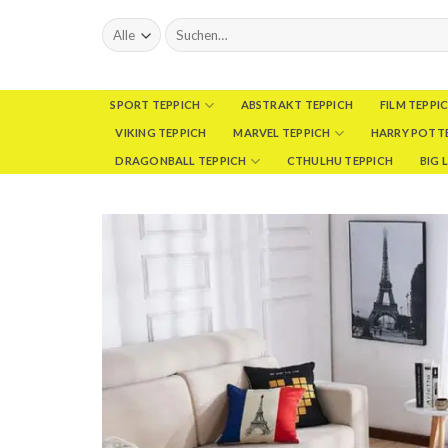
Skip
Suchen
to
nach:
content
SPORT TEPPICH
ABSTRAKT TEPPICH
FILM TEPPI
VIKING TEPPICH
MARVEL TEPPICH
HARRY POTTE
DRAGONBALL TEPPICH
CTHULHU TEPPICH
BIG 