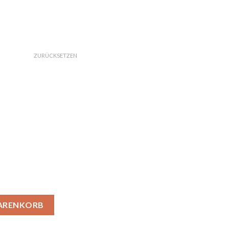
ZURÜCKSETZEN
ich Menge
WARENKORB