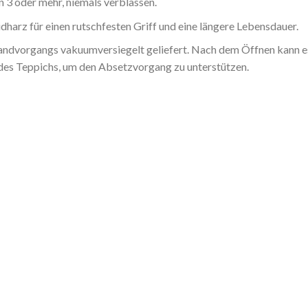
 3 oder mehr, niemals verblassen.
harz für einen rutschfesten Griff und eine längere Lebensdauer.
dvorgangs vakuumversiegelt geliefert. Nach dem Öffnen kann es b
 des Teppichs, um den Absetzvorgang zu unterstützen.