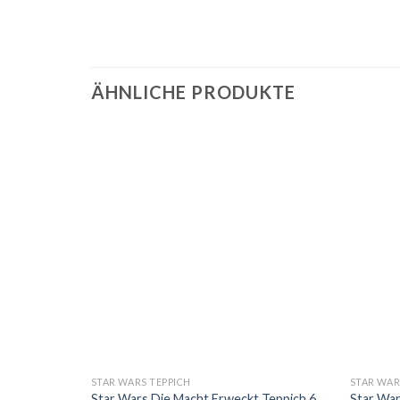
ÄHNLICHE PRODUKTE
STAR WARS TEPPICH
STAR WAR
ppich
Star Wars Die Macht Erweckt Teppich 6
Star War