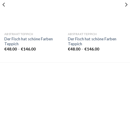
ABSTRAKT TEPPICH
ABSTRAKT TEPPICH
Der Fisch hat schöne Farben
Der Fisch hat schöne Farben
Teppich
Teppich
Preisspanne:
Preisspanne:
€
48.00
–
€
146.00
€
48.00
–
€
146.00
€48.00
€48.00
bis
bis
€146.00
€146.00