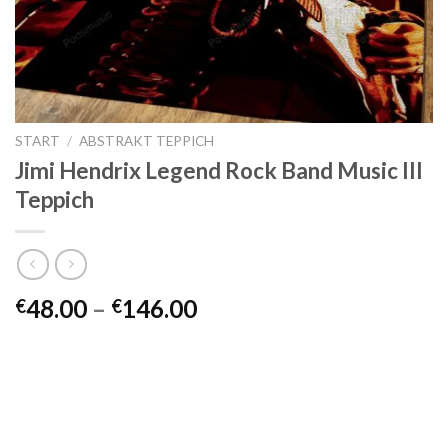
START
/
ABSTRAKT TEPPICH
Jimi Hendrix Legend Rock Band Music III
Teppich
Preisspanne:
48.00
–
146.00
€
€
€48.00
bis
€146.00