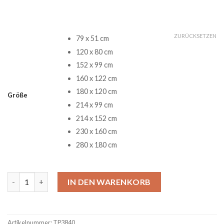
ZURÜCKSETZEN
79 x 51 cm
120 x 80 cm
152 x 99 cm
160 x 122 cm
180 x 120 cm
Größe
214 x 99 cm
214 x 152 cm
230 x 160 cm
280 x 180 cm
Jimi Hendrix Legend Rock Band Music III Teppich Menge
IN DEN WARENKORB
Artikelnummer:
TP3840