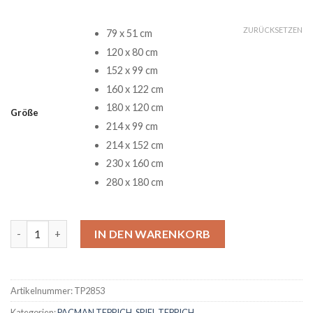
ZURÜCKSETZEN
79 x 51 cm
120 x 80 cm
152 x 99 cm
160 x 122 cm
180 x 120 cm
Größe
214 x 99 cm
214 x 152 cm
230 x 160 cm
280 x 180 cm
Jack Skeleton Pacman Teppich Menge
IN DEN WARENKORB
Artikelnummer:
TP2853
Kategorien:
PACMAN TEPPICH
,
SPIEL TEPPICH