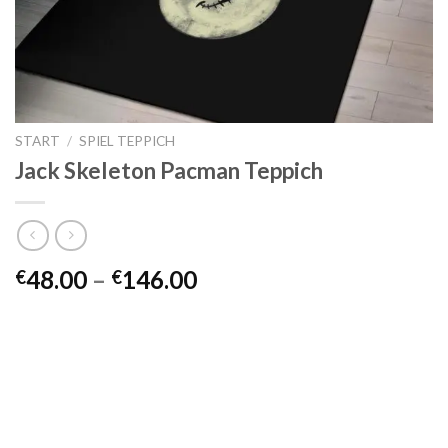
START
/
SPIEL TEPPICH
Jack Skeleton Pacman Teppich
Preisspanne:
48.00
–
146.00
€
€
€48.00
bis
€146.00