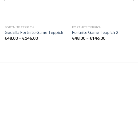
FORTNITE TEPPICH
FORTNITE TEPPICH
Godzilla Fortnite Game Teppich
Fortnite Game Teppich 2
Preisspanne:
Preisspanne:
€
48.00
–
€
146.00
€
48.00
–
€
146.00
€48.00
€48.00
bis
bis
€146.00
€146.00