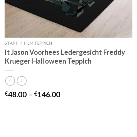
START
/
FILM TEPPICH
It Jason Voorhees Ledergesicht Freddy
Krueger Halloween Teppich
Preisspanne:
48.00
–
146.00
€
€
€48.00
bis
€146.00