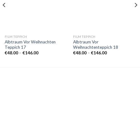
FILM TEPPICH
FILM TEPPICH
Albtraum Vor Weihnachten
Albtraum Vor
Teppich 17
Weihnachtenteppich 18
Preisspanne:
Preisspanne:
€
48.00
–
€
146.00
€
48.00
–
€
146.00
€48.00
€48.00
bis
bis
€146.00
€146.00