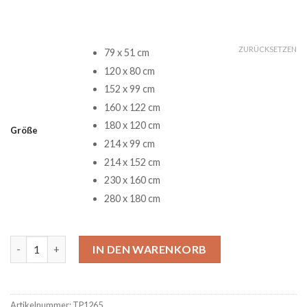
ZURÜCKSETZEN
79 x 51 cm
120 x 80 cm
152 x 99 cm
160 x 122 cm
180 x 120 cm
Größe
214 x 99 cm
214 x 152 cm
230 x 160 cm
280 x 180 cm
It Jason Voorhees Ledergesicht Freddy Krueger Halloween Tep
IN DEN WARENKORB
Artikelnummer:
TP1265