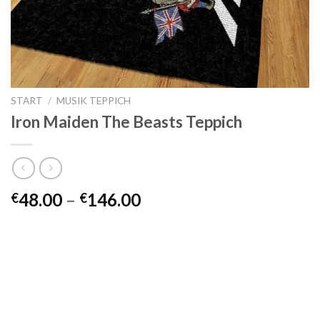
START
/
MUSIK TEPPICH
Iron Maiden The Beasts Teppich
Preisspanne:
48.00
–
146.00
€
€
€48.00
bis
€146.00