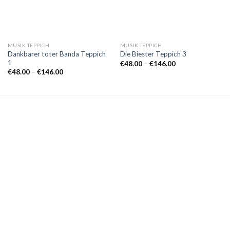
MUSIK TEPPICH
MUSIK TEPPICH
Dankbarer toter Banda Teppich
Die Biester Teppich 3
1
Preisspanne:
€
48.00
–
€
146.00
€48.00
Preisspanne:
€
48.00
–
€
146.00
bis
€48.00
€146.00
bis
€146.00