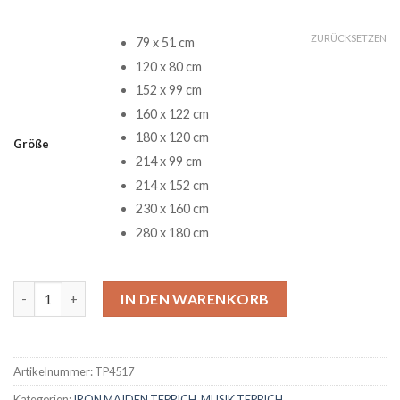
ZURÜCKSETZEN
79 x 51 cm
120 x 80 cm
152 x 99 cm
160 x 122 cm
180 x 120 cm
Größe
214 x 99 cm
214 x 152 cm
230 x 160 cm
280 x 180 cm
Iron Maiden The Beasts Teppich Menge
IN DEN WARENKORB
Artikelnummer:
TP4517
Kategorien:
IRON MAIDEN TEPPICH
,
MUSIK TEPPICH