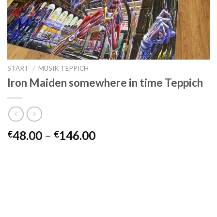
START
/
MUSIK TEPPICH
Iron Maiden somewhere in time Teppich
Preisspanne:
48.00
–
146.00
€
€
€48.00
bis
€146.00