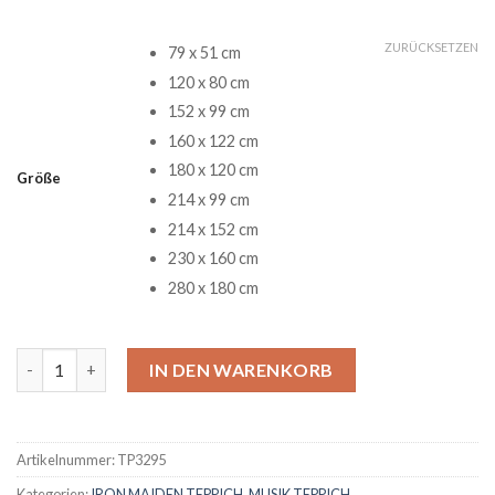
ZURÜCKSETZEN
79 x 51 cm
120 x 80 cm
152 x 99 cm
160 x 122 cm
180 x 120 cm
Größe
214 x 99 cm
214 x 152 cm
230 x 160 cm
280 x 180 cm
Iron Maiden somewhere in time Teppich Menge
IN DEN WARENKORB
Artikelnummer:
TP3295
Kategorien:
IRON MAIDEN TEPPICH
,
MUSIK TEPPICH