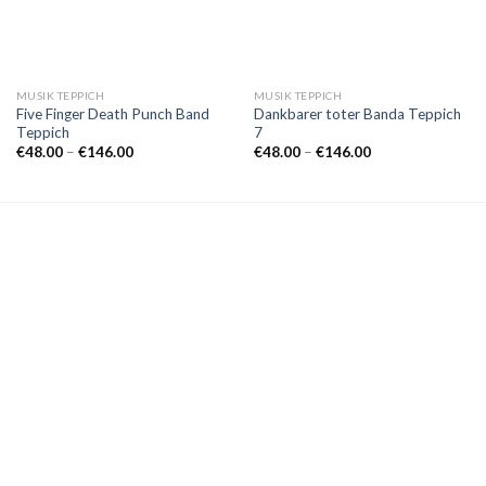
MUSIK TEPPICH
MUSIK TEPPICH
Five Finger Death Punch Band
Dankbarer toter Banda Teppich
Teppich
7
Preisspanne:
Preisspanne:
€
48.00
–
€
146.00
€
48.00
–
€
146.00
€48.00
€48.00
bis
bis
€146.00
€146.00