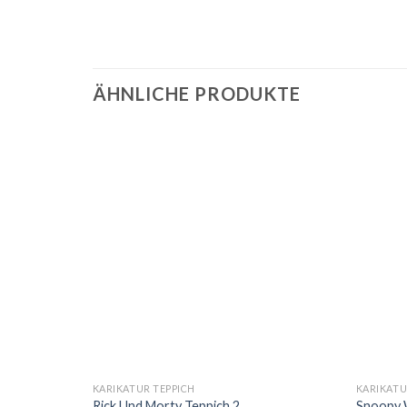
ÄHNLICHE PRODUKTE
KARIKATUR TEPPICH
KARIKATU
 4
Rick Und Morty Teppich 2
Snoopy 