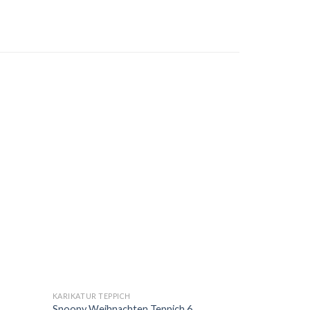
KARIKATUR TEPPICH
Snoopy Weihnachten Teppich 6