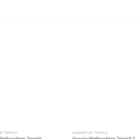
R TEPPICH
KARIKATUR TEPPICH
Weihnachten Teppich
Snoopy Weihnachten Teppich 5