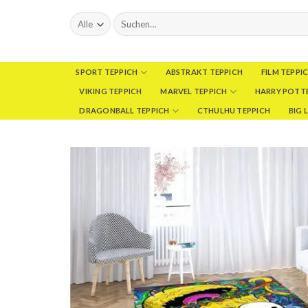
Skip
Suchen
to
nach:
content
SPORT TEPPICH
ABSTRAKT TEPPICH
FILM TEPPI
VIKING TEPPICH
MARVEL TEPPICH
HARRY POTTE
DRAGONBALL TEPPICH
CTHULHU TEPPICH
BIG 