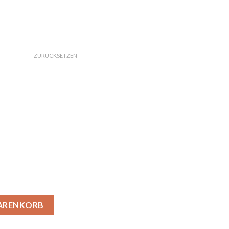
ZURÜCKSETZEN
he Menge
WARENKORB