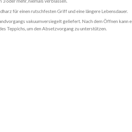
 3 oder mehr, niemals verblassen.
harz für einen rutschfesten Griff und eine längere Lebensdauer.
dvorgangs vakuumversiegelt geliefert. Nach dem Öffnen kann es b
 des Teppichs, um den Absetzvorgang zu unterstützen.