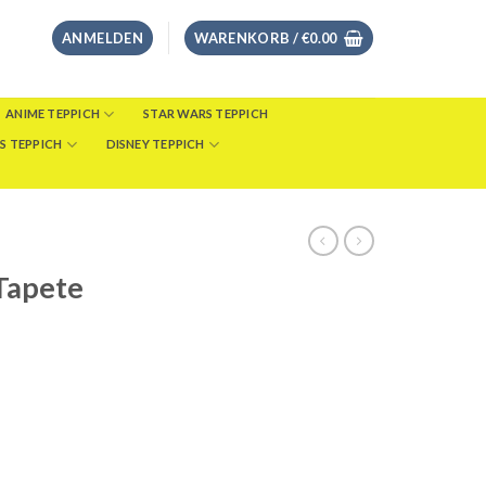
ANMELDEN
WARENKORB /
€
0.00
ANIME TEPPICH
STAR WARS TEPPICH
S TEPPICH
DISNEY TEPPICH
Tapete
eisspanne:
8.00
s
46.00