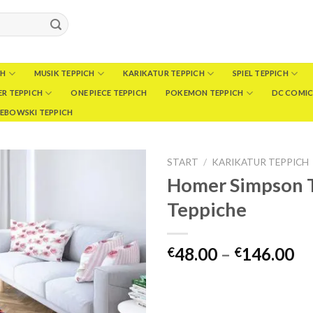
CH
MUSIK TEPPICH
KARIKATUR TEPPICH
SPIEL TEPPICH
R TEPPICH
ONE PIECE TEPPICH
POKEMON TEPPICH
DC COMIC
LEBOWSKI TEPPICH
START
/
KARIKATUR TEPPICH
Homer Simpson 
Teppiche
Pr
48.00
–
146.00
€
€
€4
bi
€1