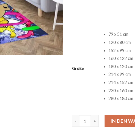
79 x 51 cm
120 x 80 cm
152 x 99 cm
160 x 122 cm
180 x 120 cm
Größe
214 x 99 cm
214 x 152 cm
230 x 160 cm
280 x 180 cm
Homer Simpson Tapete Teppic
IN DEN 