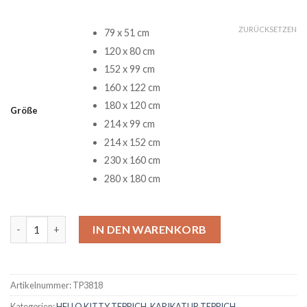
ZURÜCKSETZEN
79 x 51 cm
120 x 80 cm
152 x 99 cm
160 x 122 cm
180 x 120 cm
Größe
214 x 99 cm
214 x 152 cm
230 x 160 cm
280 x 180 cm
Hello Kitty 6 Teppich Menge
IN DEN WARENKORB
Artikelnummer:
TP3818
Kategorien:
HELLO KITTY TEPPICH
,
KARIKATUR TEPPICH