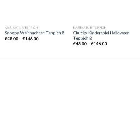
KARIKATUR TEPPICH
KARIKATUR TEPPICH
Chucky Kinderspiel Halloween
Snoopy Weihnachten Teppich 8
Teppich 2
Preisspanne:
€
48.00
–
€
146.00
€48.00
Preisspanne:
€
48.00
–
€
146.00
bis
€48.00
€146.00
bis
€146.00