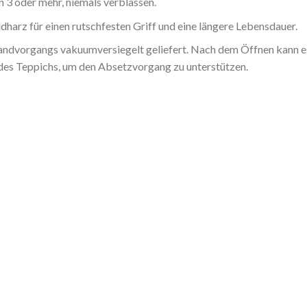
 3 oder mehr, niemals verblassen.
harz für einen rutschfesten Griff und eine längere Lebensdauer.
dvorgangs vakuumversiegelt geliefert. Nach dem Öffnen kann es b
 des Teppichs, um den Absetzvorgang zu unterstützen.