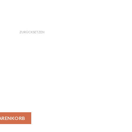
ZURÜCKSETZEN
ich Menge
WARENKORB