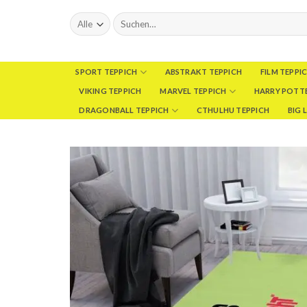
Skip
Suchen
to
nach:
content
SPORT TEPPICH
ABSTRAKT TEPPICH
FILM TEPPI
VIKING TEPPICH
MARVEL TEPPICH
HARRY POTTE
DRAGONBALL TEPPICH
CTHULHU TEPPICH
BIG 