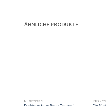
ÄHNLICHE PRODUKTE
MUSIK TEPPICH
MUSIK TE
Dankbarer toter Banda Teppich 4
Die Bies