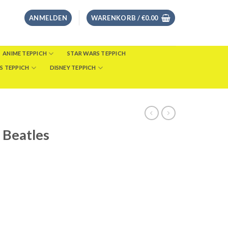
ANMELDEN
WARENKORB /
€
0.00
ANIME TEPPICH
STAR WARS TEPPICH
S TEPPICH
DISNEY TEPPICH
 Beatles
eisspanne:
8.00
s
46.00