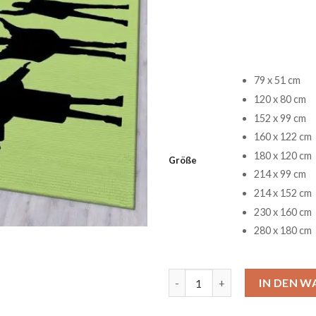
79 x 51 cm
120 x 80 cm
152 x 99 cm
160 x 122 cm
180 x 120 cm
Größe
214 x 99 cm
214 x 152 cm
230 x 160 cm
280 x 180 cm
Green Apple The Beatles Tepp
IN DEN 