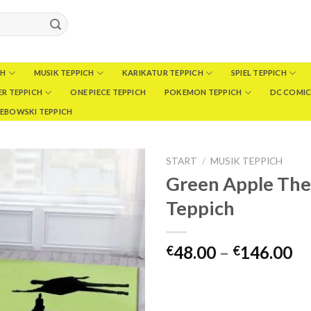
CH
MUSIK TEPPICH
KARIKATUR TEPPICH
SPIEL TEPPICH
R TEPPICH
ONE PIECE TEPPICH
POKEMON TEPPICH
DC COMIC
LEBOWSKI TEPPICH
START
/
MUSIK TEPPICH
Green Apple The
Teppich
Pr
48.00
–
146.00
€
€
€4
bi
€1