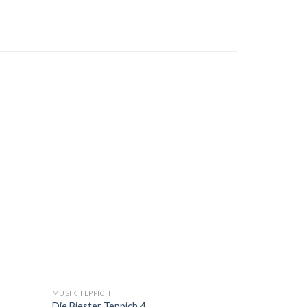
MUSIK TEPPICH
Die Biester Teppich 4