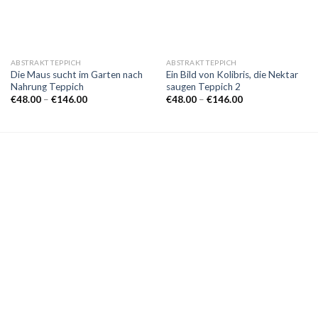
ABSTRAKT TEPPICH
ABSTRAKT TEPPICH
Die Maus sucht im Garten nach
Ein Bild von Kolibris, die Nektar
Nahrung Teppich
saugen Teppich 2
Preisspanne:
Preisspanne:
€
48.00
–
€
146.00
€
48.00
–
€
146.00
€48.00
€48.00
bis
bis
€146.00
€146.00