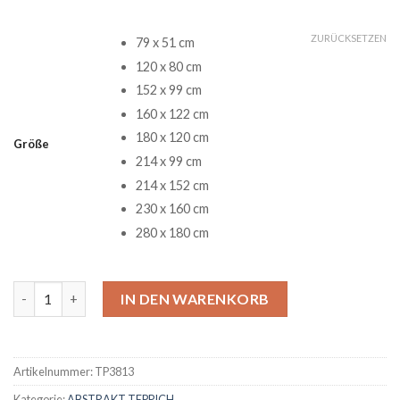
ZURÜCKSETZEN
79 x 51 cm
120 x 80 cm
152 x 99 cm
160 x 122 cm
180 x 120 cm
Größe
214 x 99 cm
214 x 152 cm
230 x 160 cm
280 x 180 cm
Grateful Dead Band 17 Teppich Menge
IN DEN WARENKORB
Artikelnummer:
TP3813
Kategorie:
ABSTRAKT TEPPICH