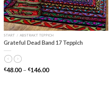
START
/
ABSTRAKT TEPPICH
Grateful Dead Band 17 Teppich
Preisspanne:
48.00
–
146.00
€
€
€48.00
bis
€146.00